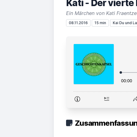
Kati - Der viert
Ein Märchen von Kati Fraentz
08.11.2016
15 min
Kai Du und L
Zusammenfassung