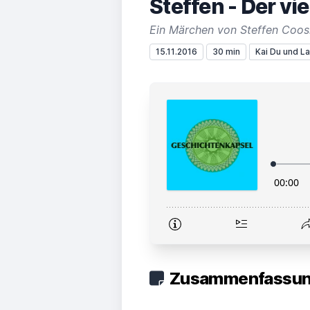
Steffen - Der vi
Ein Märchen von Steffen Coo
15.11.2016
30 min
Kai Du und L
Zusammenfassung