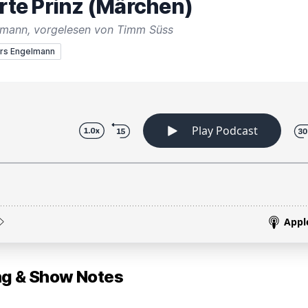
erte Prinz (Märchen)
smann, vorgelesen von Timm Süss
ars Engelmann
 & Show Notes